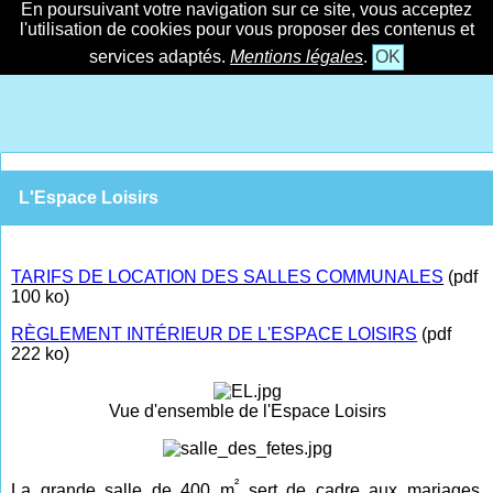
En poursuivant votre navigation sur ce site, vous acceptez
l'utilisation de cookies pour vous proposer des contenus et
services adaptés.
Mentions légales
.
OK
L'Espace Loisirs
TARIFS DE LOCATION DES SALLES COMMUNALES
(pdf
100 ko)
RÈGLEMENT INTÉRIEUR DE L'ESPACE LOISIRS
(pdf
222 ko)
Vue d'ensemble de l'Espace Loisirs
²
La grande salle de 400 m
sert de cadre aux mariages,