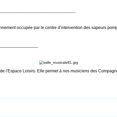
____________________________________
iennement occupée par le centre d'intervention des sapeurs po
_________________
l de l'Espace Loisirs. Elle permet à nos musiciens des Compagno