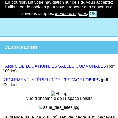
En poursuivant votre navigation sur ce site, vous acceptez
l'utilisation de cookies pour vous proposer des contenus et
services adaptés.
Mentions légales
.
OK
L'Espace Loisirs
TARIFS DE LOCATION DES SALLES COMMUNALES
(pdf
100 ko)
RÈGLEMENT INTÉRIEUR DE L'ESPACE LOISIRS
(pdf
222 ko)
Vue d'ensemble de l'Espace Loisirs
²
La grande salle de 400 m
sert de cadre aux mariages,