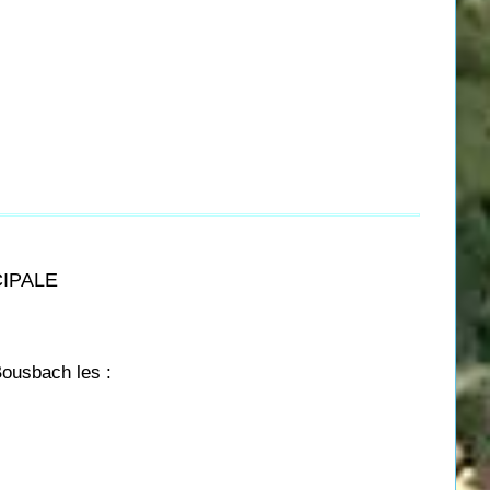
CIPALE
Bousbach les :