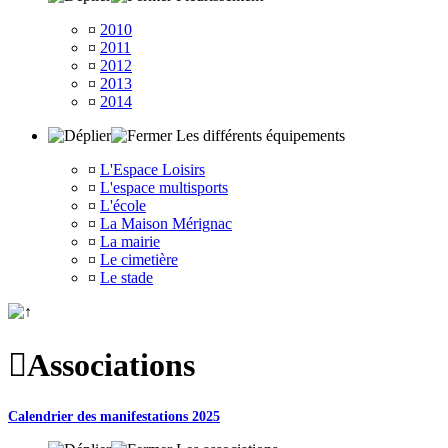
¤
2010
¤
2011
¤
2012
¤
2013
¤
2014
Les différents équipements
¤
L'Espace Loisirs
¤
L'espace multisports
¤
L'école
¤
La Maison Mérignac
¤
La mairie
¤
Le cimetière
¤
Le stade

Associations
Calendrier des manifestations 2025