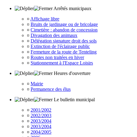
Arrêtés municipaux
¤
Affichage libre
¤
Bruits de jardinage ou de bricolage
¤
Cimetière : abandon de concession
¤
Divagation des animaux
¤
Délégation signature droit des sols
¤
Extinction de l'éclairage public
¤
Fermeture de la route de Tenteling
¤
Routes non traitées en hiver
¤
Stationnement à l'Espace Loisirs
Heures d'ouverture
¤
Mairie
¤
Permanence des élus
Le bulletin municipal
¤
2001/2002
¤
2002/2003
¤
2003/2004
¤
2003/2004
¤
2004/2005