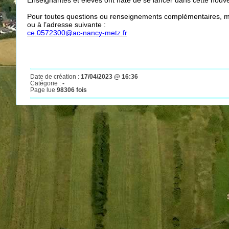
Enseignantes et élèves ont hâte de se lancer dans cette nou
Pour toutes questions ou renseignements complémentaires, me
ou à l’adresse suivante :
ce.0572300@ac-nancy-metz.fr
Date de création :
17/04/2023 @ 16:36
Catégorie :
-
Page lue
98306 fois