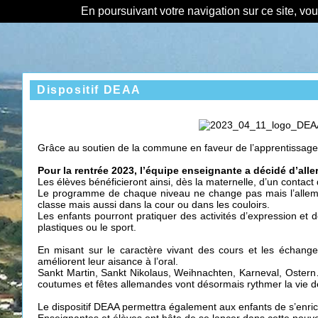
En poursuivant votre navigation sur ce site, vo
Dispositif DEAA
Grâce au soutien de la commune en faveur de l’apprentissage d
Pour la rentrée 2023, l’équipe enseignante a décidé d’alle
Les élèves bénéficieront ainsi, dès la maternelle, d’un contact
Le programme de chaque niveau ne change pas mais l’allemand
classe mais aussi dans la cour ou dans les couloirs.
Les enfants pourront pratiquer des activités d’expression et
plastiques ou le sport.
En misant sur le caractère vivant des cours et les échanges
améliorent leur aisance à l’oral.
Sankt Martin, Sankt Nikolaus, Weihnachten, Karneval, Ostern… 
coutumes et fêtes allemandes vont désormais rythmer la vie d
Le dispositif DEAA permettra également aux enfants de s’enric