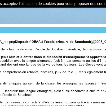
us acceptez l'utilisation de cookies pour vous proposer des con
Dispositif DEAA à l'école primaire de Bousbach
e la langue du voisin, l’école de Bousbach bénéficie, depuis plusieurs
r plus loin et d’entrer dans le dispositif d’enseignement approfon
 quotidien avec la langue allemande (soit 3 h par semaine au lieu d’1 h 3
 devient une langue de la vie de tous les jours. Les élèves vont a
 de compréhension (chants, histoires, jeux de rôle…) mais également tr
 dynamiques au sein de la classe, les enseignantes favorisent l’imp
Découvrir une langue étrangère, c’est aussi découvrir la culture et les
e l’école de Bousbach.
hir de nouveaux contacts et d’élargir leurs horizons grâce à la mise 