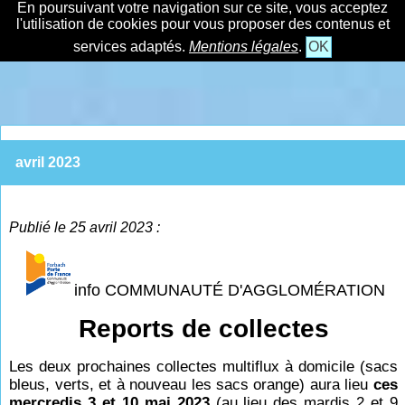
En poursuivant votre navigation sur ce site, vous acceptez
l'utilisation de cookies pour vous proposer des contenus et
services adaptés.
Mentions légales
.
OK
avril 2023
Publié le 25 avril 2023 :
info COMMUNAUTÉ D'AGGLOMÉRATION
Reports de collectes
Les deux prochaines collectes multiflux à domicile (sacs
bleus, verts, et à nouveau les sacs orange) aura lieu
ces
mercredis 3 et 10 mai 2023
(au lieu des mardis 2 et 9