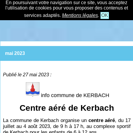
En poursuivant votre navigation sur ce site, vous acceptez
l'utilisation de cookies pour vous proposer des contenus et
services adaptés.
Mentions légales
.
OK
mai 2023
Publié le 27 mai 2023 :
info commune de KERBACH
Centre aéré de Kerbach
La commune de Kerbach organise un
centre aéré
, du 17
juillet au 4 août 2023, de 9
h à 17
h, au complexe sportif
de Kerbach pour les enfants de 6 à 12 ans.