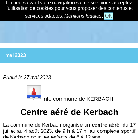
En poursuivant votre navigation sur ce site, vous acceptez
l'utilisation de cookies pour vous proposer des contenus et
services adaptés.
Mentions légales
.
OK
mai 2023
Publié le 27 mai 2023 :
info commune de KERBACH
Centre aéré de Kerbach
La commune de Kerbach organise un
centre aéré
, du 17
juillet au 4 août 2023, de 9
h à 17
h, au complexe sportif
de Kerbach pour les enfants de 6 à 12 ans.