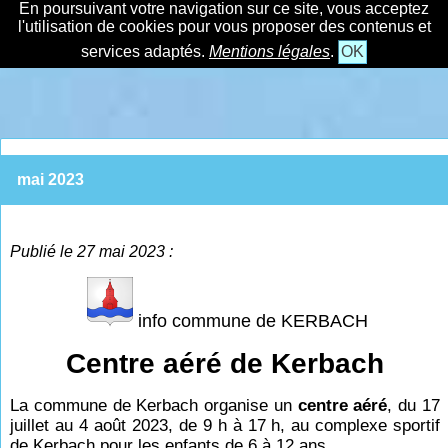
En poursuivant votre navigation sur ce site, vous acceptez
l'utilisation de cookies pour vous proposer des contenus et
services adaptés.
Mentions légales
.
OK
mai 2023
Publié le 27 mai 2023 :
info commune de KERBACH
Centre aéré de Kerbach
La commune de Kerbach organise un
centre aéré
, du 17
juillet au 4 août 2023, de 9
h à 17
h, au complexe sportif
de Kerbach pour les enfants de 6 à 12 ans.