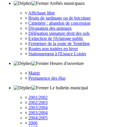
Arrêtés municipaux
¤
Affichage libre
¤
Bruits de jardinage ou de bricolage
¤
Cimetière : abandon de concession
¤
Divagation des animaux
¤
Délégation signature droit des sols
¤
Extinction de l'éclairage public
¤
Fermeture de la route de Tenteling
¤
Routes non traitées en hiver
¤
Stationnement à l'Espace Loisirs
Heures d'ouverture
¤
Mairie
¤
Permanence des élus
Le bulletin municipal
¤
2001/2002
¤
2002/2003
¤
2003/2004
¤
2003/2004
¤
2004/2005
¤
2006