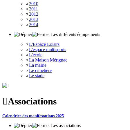
¤
2010
¤
2011
¤
2012
¤
2013
¤
2014
Les différents équipements
¤
L'Espace Loisirs
¤
L'espace multisports
¤
L'école
¤
La Maison Mérignac
¤
La mairie
¤
Le cimetière
¤
Le stade

Associations
Calendrier des manifestations 2025
Les associations