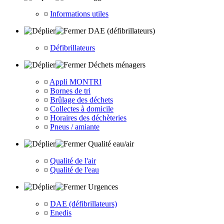
¤
Informations utiles
DAE (défibrillateurs)
¤
Défibrillateurs
Déchets ménagers
¤
Appli MONTRI
¤
Bornes de tri
¤
Brûlage des déchets
¤
Collectes à domicile
¤
Horaires des déchèteries
¤
Pneus / amiante
Qualité eau/air
¤
Qualité de l'air
¤
Qualité de l'eau
Urgences
¤
DAE (défibrillateurs)
¤
Enedis