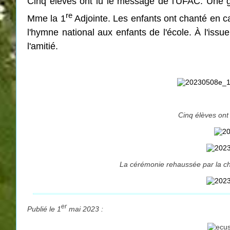
Cinq élèves ont lu le message de l'UFAC. Une g
re
Mme la 1
Adjointe. Les enfants ont chanté en ca
l'hymne national aux enfants de l'école. À l'is
l'amitié.
Cinq élèves ont
La cérémonie rehaussée par la chor
er
Publié le 1
mai 2023 :