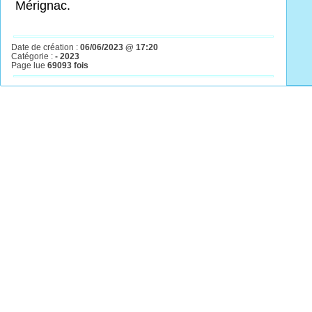
Mérignac.
Date de création :
06/06/2023 @ 17:20
Catégorie :
- 2023
Page lue
69093 fois

Haut

© 2004-2019
Propulsé par GuppY
Sous Licence Libre CeCILL
Document généré en 0.03 seconde