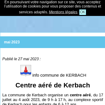
En poursuivant votre navigation sur ce site, vous acceptez
l'utilisation de cookies pour vous proposer des contenus et
services adaptés.
Mentions légales
.
OK
mai 2023
Publié le 27 mai 2023 :
info commune de KERBACH
Centre aéré de Kerbach
La commune de Kerbach organise un
centre aéré
, du 17
juillet au 4 août 2023, de 9
h à 17
h, au complexe sportif
de Kerbach pour les enfants de 6 à 12 ans.