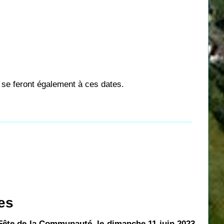
) se feront également à ces dates.
es
Fête de la Communauté
,
le dimanche 11 juin 2023
,