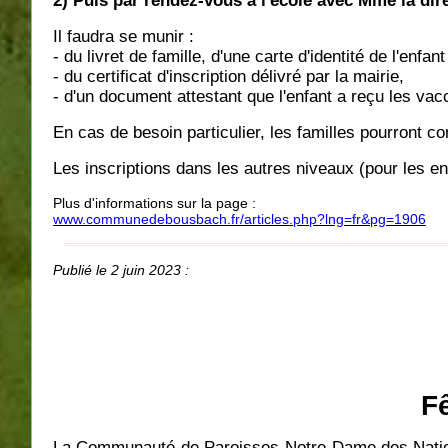
2) Puis par rendez-vous à l'école avec Mme la dir
Il faudra se munir :
- du livret de famille, d'une carte d'identité de l'enfa
- du certificat d'inscription délivré par la mairie,
- d'un document attestant que l'enfant a reçu les vac
En cas de besoin particulier, les familles pourront c
Les inscriptions dans les autres niveaux (pour les e
Plus d'informations sur la page :
www.communedebousbach.fr/articles.php?lng=fr&pg=1906
Publié le 2 juin 2023 :
F
La Communauté de Paroisses Notre-Dame des Natio