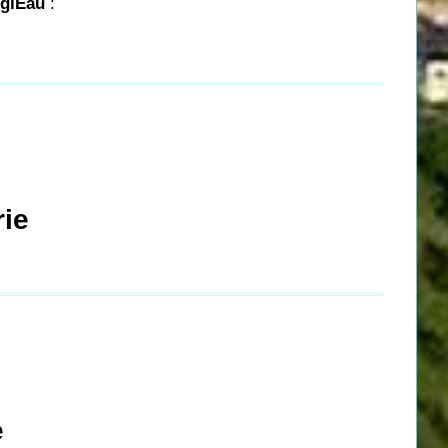
igiEau
:
rie
e