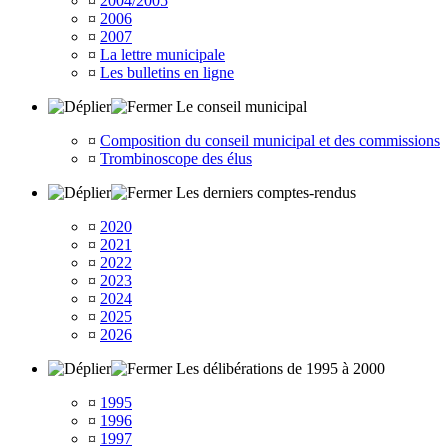
¤
2004/2005
¤
2006
¤
2007
¤
La lettre municipale
¤
Les bulletins en ligne
Le conseil municipal
¤
Composition du conseil municipal et des commissions
¤
Trombinoscope des élus
Les derniers comptes-rendus
¤
2020
¤
2021
¤
2022
¤
2023
¤
2024
¤
2025
¤
2026
Les délibérations de 1995 à 2000
¤
1995
¤
1996
¤
1997