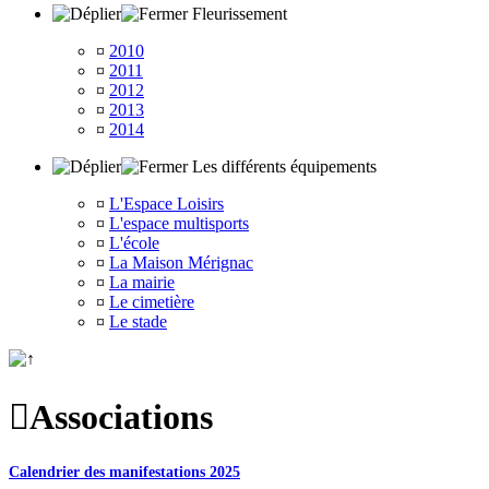
Fleurissement
¤
2010
¤
2011
¤
2012
¤
2013
¤
2014
Les différents équipements
¤
L'Espace Loisirs
¤
L'espace multisports
¤
L'école
¤
La Maison Mérignac
¤
La mairie
¤
Le cimetière
¤
Le stade

Associations
Calendrier des manifestations 2025