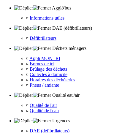
Agglô'bus
¤
Informations utiles
DAE (défibrillateurs)
¤
Défibrillateurs
Déchets ménagers
¤
Appli MONTRI
¤
Bornes de tri
¤
Brûlage des déchets
¤
Collectes à domicile
¤
Horaires des déchèteries
¤
Pneus / amiante
Qualité eau/air
¤
Qualité de l'air
¤
Qualité de l'eau
Urgences
¤
DAE (défibrillateurs)