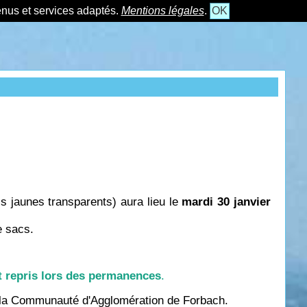
tenus et services adaptés.
Mentions légales
.
OK
s jaunes transparents) aura lieu le
mardi 30 janvier
e sacs.
t repris lors des permanences
.
e la Communauté d'Agglomération de Forbach.