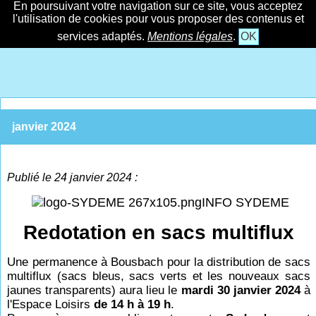
En poursuivant votre navigation sur ce site, vous acceptez
l'utilisation de cookies pour vous proposer des contenus et
services adaptés.
Mentions légales
.
OK
janvier 2024
Publié le 24 janvier 2024 :
INFO SYDEME
Redotation en sacs multiflux
Une permanence à Bousbach pour la distribution de sacs
multiflux (sacs bleus, sacs verts et les nouveaux sacs
jaunes transparents) aura lieu le
mardi 30 janvier 2024
à
l'Espace Loisirs
de 14 h à 19 h
.