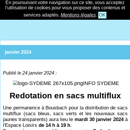
En poursuivant votre navigation sur ce site, vous acceptez
l'utilisation de cookies pour vous proposer des contenus et
services adaptés.
Mentions légales
.
OK
janvier 2024
Publié le 24 janvier 2024 :
INFO SYDEME
Redotation en sacs multiflux
Une permanence à Bousbach pour la distribution de sacs
multiflux (sacs bleus, sacs verts et les nouveaux sacs
jaunes transparents) aura lieu le
mardi 30 janvier 2024
à
l'Espace Loisirs
de 14 h à 19 h
.