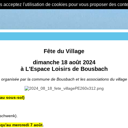
us acceptez l'utilisation de cookies pour vous proposer des con
Fête du Village
dimanche 18 août 2024
à L'Espace Loisirs de Bousbach
organisée par la commune de Bousbach et les associations du village
(au sous-sol)
 schwenk).
squ'au mercredi 7 août
.