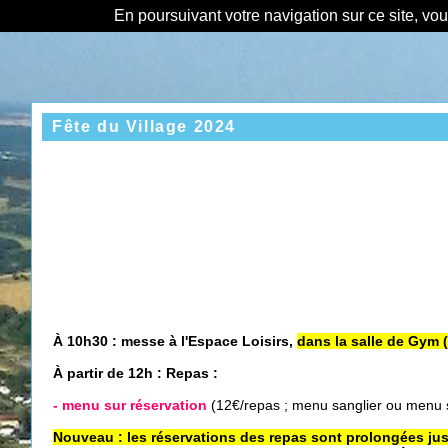
En poursuivant votre navigation sur ce site, vo
Fête du Village 2024
À 10h30 : messe à l'Espace Loisirs,
dans la salle de Gym 
À partir de 12h : Repas :
- menu sur réservation
(12€/repas ; menu sanglier ou menu
Nouveau : les réservations des repas sont prolongées ju