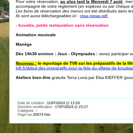
Pour votre réservation,
au plus tard le Mercredi 7 août
, me
accompagné de votre règlement (en espèces ou par chèque à 
Les bons de réservation des menus ont été distribués dans les 
Ils sont aussi téléchargeables ici :
résa-repas.pdf
- buvette, petite restauration sans réservation
Animation musicale
Manège
Dès 14h30 environ : Jeux - Olympiades :
venez participer e
Nouveau :
le reportage de TV8 sur les préparatifs de la fêt
tv8.fr/debut-des-preparatifs-pour-la-fete-du-village-de-bousba
Ateliers bien-être
gratuits Terra Luna par Elsa KIEFFER (pour 
Date de création :
11/07/2024 @ 13:20
Dernière modification :
17/07/2024 @ 23:17
Catégorie :
-
Page lue
20074 fois