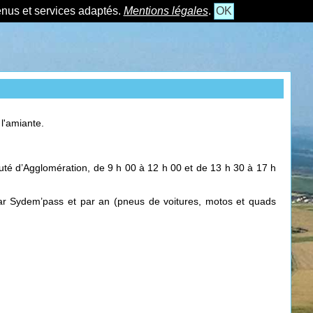
tenus et services adaptés.
Mentions légales
.
OK
l'amiante.
auté d’Agglomération, de 9 h 00 à 12 h 00 et de 13 h 30 à 17 h
 par Sydem’pass et par an (pneus de voitures, motos et quads