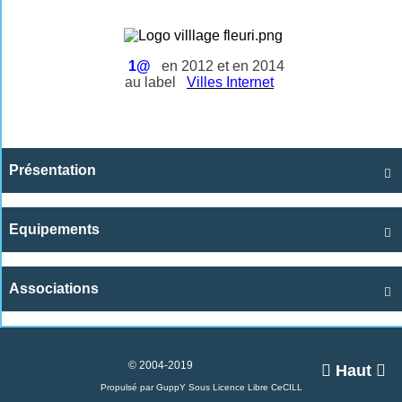
1@
en 2012 et en 2014
au label
Villes Internet
Présentation

Equipements

Associations

© 2004-2019

Haut

Propulsé par GuppY
Sous Licence Libre CeCILL