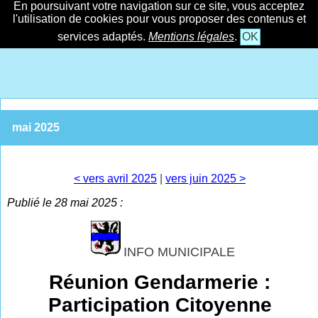
En poursuivant votre navigation sur ce site, vous acceptez
l'utilisation de cookies pour vous proposer des contenus et
services adaptés.
Mentions légales
.
OK
mai 2025
< vers avril 2025
|
vers juin 2025 >
Publié le 28 mai 2025 :
INFO MUNICIPALE
Réunion Gendarmerie :
Participation Citoyenne