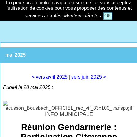
En poursuivant votre navigation sur ce site, vous acceptez
l'utilisation de cookies pour vous proposer des contenus et
services adaptés.
Mentions légales
.
OK
mai 2025
< vers avril 2025
|
vers juin 2025 >
Publié le 28 mai 2025 :
INFO MUNICIPALE
Réunion Gendarmerie :
Participation Citoyenne