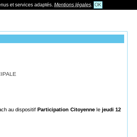
tenus et services adaptés.
Mentions légales
.
OK
CIPALE
ch au dispositif
Participation Citoyenne
le
jeudi 12