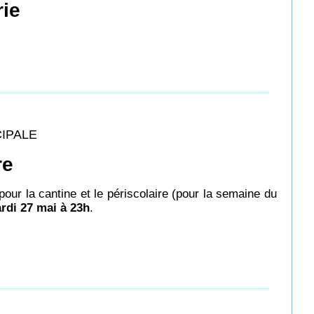
rie
CIPALE
re
our la cantine et le périscolaire (pour la semaine du
rdi 27 mai à 23h
.