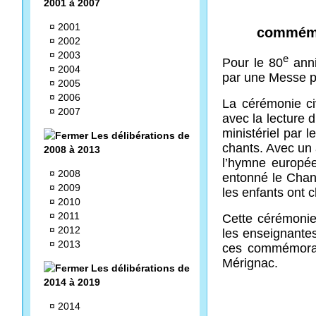
2001 à 2007
¤
2001
commémo
¤
2002
¤
2003
e
Pour le 80
anni
¤
2004
par une Messe p
¤
2005
¤
2006
La cérémonie civ
¤
2007
avec la lecture 
ministériel par
Les délibérations de
chants. Avec un 
2008 à 2013
l’hymne europée
¤
2008
entonné le Chant
¤
2009
les enfants ont c
¤
2010
¤
2011
Cette cérémonie 
¤
2012
les enseignantes
¤
2013
ces commémoratio
Mérignac.
Les délibérations de
2014 à 2019
¤
2014