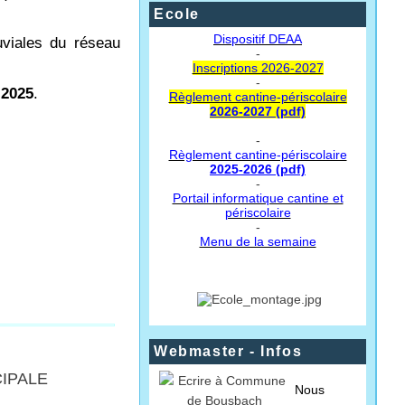
Ecole
Dispositif DEAA
uviales du réseau
-
Inscriptions 2026-2027
-
 2025
.
Règlement cantine-périscolaire
2026-2027 (pdf)
-
Règlement cantine-périscolaire
2025-2026 (pdf)
-
Portail informatique cantine et
périscolaire
-
Menu de la semaine
Webmaster - Infos
CIPALE
Nous