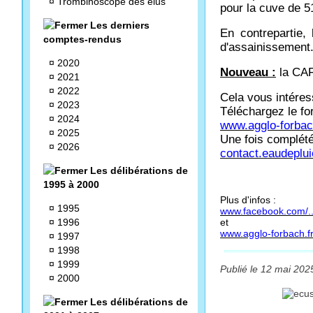
¤
Trombinoscope des élus
pour la cuve de 51
Les derniers
En contrepartie,
comptes-rendus
d'assainissement
¤
2020
Nouveau :
la CAF
¤
2021
¤
2022
Cela vous intéres
¤
2023
Téléchargez le fo
¤
2024
www.agglo-forbach
¤
2025
Une fois complété,
¤
2026
contact.eaudeplu
Les délibérations de
1995 à 2000
Plus d'infos :
¤
1995
www.facebook.com/..
¤
1996
et
www.agglo-forbach.fr
¤
1997
¤
1998
¤
1999
Publié le 12 mai 2025
¤
2000
Les délibérations de