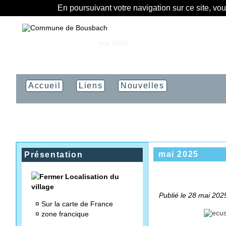
En poursuivant votre navigation sur ce site, vo
Vous êtes ici :
Accueil
»
mai 2025
Accueil
Liens
Nouvelles
mai 2025
Présentation
Localisation du
village
Publié le 28 mai 2025
¤
Sur la carte de France
¤
zone francique