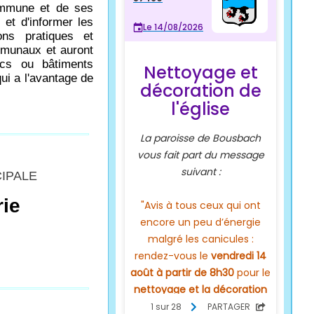
commune et de ses
 et d'informer les
ons pratiques et
mmunaux et auront
ics ou bâtiments
ui a l'avantage de
CIPALE
rie