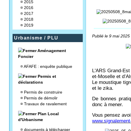
¤
2015
¤
2016
¤
2017
¤
2018
¤
2019
Publié le 9 mai 2025 
Urbanisme / PLU
Aménagement
Foncier
¤
AFAFE : enquête publique
L'ARS Grand-Est 
et-Moselle et d’A
Permis et
Le moustique tigre
déclarations
et le zika.
¤
Permis de construire
¤
Permis de démolir
De bonnes pratiq
¤
Travaux de ravalement
donc à mener.
Plan Local
Vous pensez avoir
d'Urbanisme
www.signalement-
¤
documents à télécharger