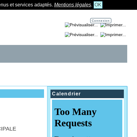
tenus et services adaptés.
Mentions légales
.
OK
Connexion
Imprimer la page...
Imprimer la section...
Calendrier
CIPALE