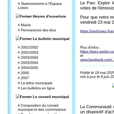
Le Parc Explor W
¤
Stationnement à l'Espace
Loisirs
votes de l'émissi
Heures d'ouverture
Pour que notre mu
vendredi 23 mai 2
¤
Mairie
¤
Permanence des élus
https://participez.fr
Le bulletin municipal
¤
2001/2002
Plus d'infos :
https://parc-explor.co
¤
2002/2003
et
¤
2003/2004
www.facebook.com/..
¤
2003/2004
¤
2004/2005
Publié le 18 mai 202
¤
2006
mis à jour le 9 juin 2
¤
2007
¤
La lettre municipale
¤
Les bulletins en ligne
Le conseil municipal
¤
Composition du conseil
La Communauté d'
municipal et des commissions
un dispositif d'ac