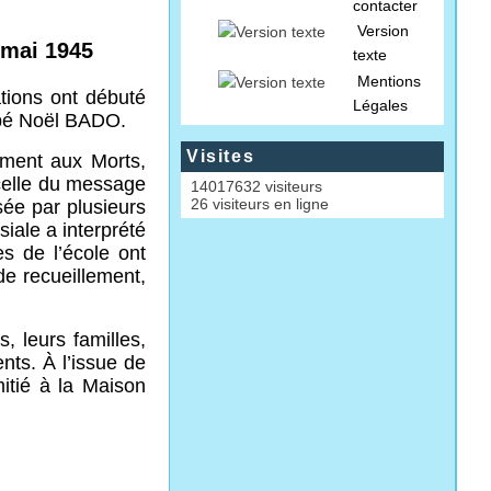
contacter
Version
 mai 1945
texte
Mentions
tions ont débuté
Légales
bbé Noël BADO.
Visites
nument aux Morts,
 celle du message
14017632 visiteurs
26 visiteurs en ligne
ée par plusieurs
iale a interprété
s de l’école ont
de recueillement,
, leurs familles,
nts. À l’issue de
mitié à la Maison