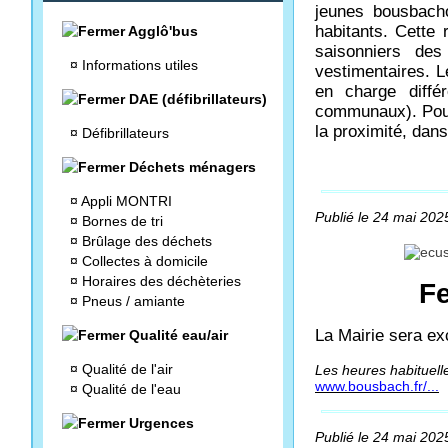
jeunes bousbacho
habitants. Cette 
Agglô'bus
saisonniers des
¤
Informations utiles
vestimentaires. 
en charge diffé
DAE (défibrillateurs)
communaux). Pour 
la proximité, dan
¤
Défibrillateurs
Déchets ménagers
¤
Appli MONTRI
Publié le 24 mai 2025
¤
Bornes de tri
¤
Brûlage des déchets
¤
Collectes à domicile
¤
Horaires des déchèteries
Fe
¤
Pneus / amiante
La Mairie sera ex
Qualité eau/air
¤
Qualité de l'air
Les heures habituelle
www.bousbach.fr/...
¤
Qualité de l'eau
Urgences
Publié le 24 mai 2025