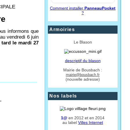
CIPALE
Comment installer
PanneauPocket
?
re
Armoiries
vous informons que
 au vendredi 6 juin
Le Blason
tard le mardi 27
descriptif du blason
Mairie de Bousbach :
mairie@bousbach.fr
(nouvelle adresse)
Nos labels
L
1@
en 2012 et en 2014
au label
Villes Internet