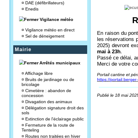
¤
DAE (défibrillateurs)
¤
Enedis
R
Vigilance météo
¤
Vigilance météo en direct
En raison du pont
¤
Sel de déneigement
les réservations p
2025) devront exc
Mairie
mai à 23h
.
Passé ce délai, a
Arrêtés municipaux
Merci de votre c
¤
Affichage libre
Portail cantine et pér
¤
Bruits de jardinage ou de
https://portail.berge
bricolage
¤
Cimetière : abandon de
Publié le 18 mai 2025
concession
¤
Divagation des animaux
¤
Délégation signature droit des
sols
¤
Extinction de l'éclairage public
¤
Fermeture de la route de
Tenteling
¤
Routes non traitées en hiver