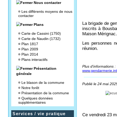
Nous contacter
¤
Les différents moyens de nous
contacter
La brigade de ge
Plans
inscrits à Bousba
¤
Carte de Cassini (1750)
Maison Mérignac.
¤
Carte de Naudin (1732)
Les personnes no
¤
Plan 1817
réunion.
¤
Plan 2009
¤
Plan 2014
¤
Plans interactifs
Plus d'informations :
Présentation
www.gendarmerie.inter
générale
¤
Le blason de la commune
Publié le 24 mai 2025
¤
Notre forêt
¤
Présentation de la commune
¤
Quelques données
supplémentaires
Services / vie pratique
Ce vendredi 23 ma