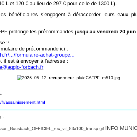
0 L et 120 € au lieu de 297 € pour celle de 1300 L).
 les bénéficiaires s'engagent à déraccorder leurs eaux pl
.
PF prolonge les précommandes
jusqu'au vendredi 20 juin
se ?
rmulaire de précommande ici :
.fr/.../formulaire-achat-groupe...
 il est à envoyer à l'adresse :
ie@agglo-forbach.fr
.
/fr/assainissement.html
 :
INFO MUNI