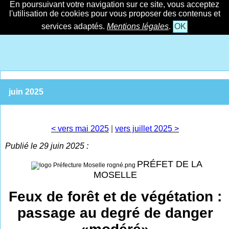
En poursuivant votre navigation sur ce site, vous acceptez
l'utilisation de cookies pour vous proposer des contenus et
services adaptés.
Mentions légales
.
OK
juin 2025
< vers mai 2025
|
vers juillet 2025 >
Publié le 29 juin 2025 :
PRÉFET DE LA
MOSELLE
Feux de forêt et de végétation :
passage au degré de danger