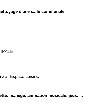
 nettoyage d'une salle communale
.
CIPALE
25
à l'Espace Loisirs.
ette
,
manège
,
animation musicale
,
jeux
, ...