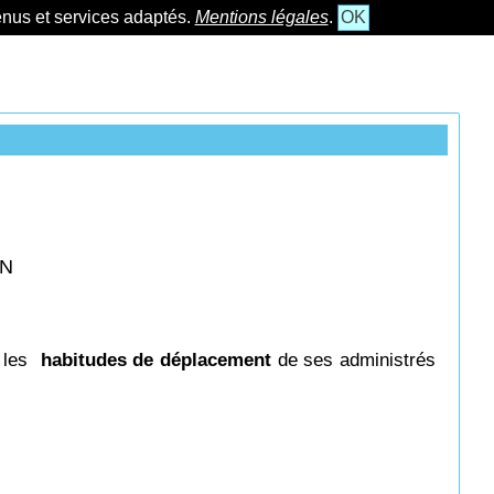
tenus et services adaptés.
Mentions légales
.
OK
ON
e les
habitudes de déplacement
de ses administrés