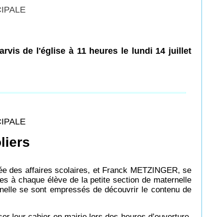
CIPALE
parvis de l'église à 11 heures
le lundi 14 juillet
CIPALE
liers
ée des affaires scolaires, et Franck METZINGER, se
es à chaque élève de la petite section de maternelle
rnelle se sont empressés de découvrir le contenu de
er leur cahier en mairie lors des heures d’ouverture.