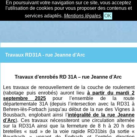
En poursuivant votre navigation sur ce site, vous acceptez
l'utilisation de cookies pour vous proposer des contenus et
services adaptés.
Mentions légales
.
OK
Travaux RD31A - rue Jeanne d'Arc
Travaux d’enrobés RD 31A – rue Jeanne d’Arc
Les travaux de renouvellement de la couche de roulement
(rabotage puis enrobés) auront lieu
à partir du mardi 2
septembre 2025
pour l’ensemble de la route
départementale 31A (depuis l’intersection avec la RD31 à
Behren-lès-Forbach jusqu’au début de la rue des Vignes à
Bousbach, englobant ainsi l’
intégralité de la rue Jeanne
d’Arc
). Ces travaux nécessiteront une circulation alternée
sur la RD31A ainsi que la fermeture de 8 h à 20 h des
bretelles « sud » de la voie rapide RD31bis (la sortie «
Bousbach » venant de Forbach et l’entrée direction