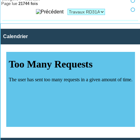
Page lue
21744 fois
Calendrier