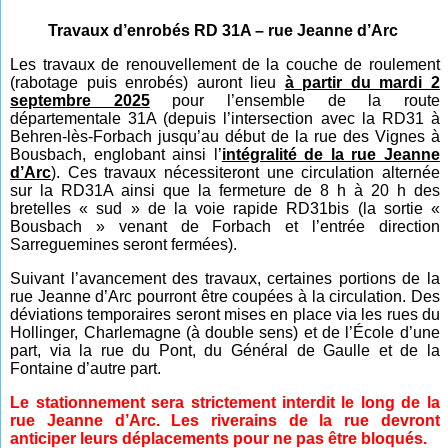
Travaux d’enrobés RD 31A – rue Jeanne d’Arc
Les travaux de renouvellement de la couche de roulement
(rabotage puis enrobés) auront lieu
à partir du mardi 2
septembre 2025
pour l’ensemble de la route
départementale 31A (depuis l’intersection avec la RD31 à
Behren-lès-Forbach jusqu’au début de la rue des Vignes à
Bousbach, englobant ainsi l’
intégralité de la rue Jeanne
d’Arc
). Ces travaux nécessiteront une circulation alternée
sur la RD31A ainsi que la fermeture de 8 h à 20 h des
bretelles « sud » de la voie rapide RD31bis (la sortie «
Bousbach » venant de Forbach et l’entrée direction
Sarreguemines seront fermées).
Suivant l’avancement des travaux, certaines portions de la
rue Jeanne d’Arc pourront être coupées à la circulation. Des
déviations temporaires seront mises en place via les rues du
Hollinger, Charlemagne (à double sens) et de l’École d’une
part, via la rue du Pont, du Général de Gaulle et de la
Fontaine d’autre part.
Le stationnement sera strictement interdit le long de la
rue Jeanne d’Arc. Les riverains de la rue devront
anticiper leurs déplacements pour ne pas être bloqués.