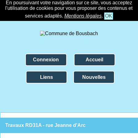
En poursuivant votre navigation sur ce site, vous acceptez
l'utilisation de cookies pour vous proposer des contenus et
services adaptés.
Mentions légales
.
OK
Connexion
Accueil
Liens
Nouvelles
Travaux RD31A - rue Jeanne d'Arc