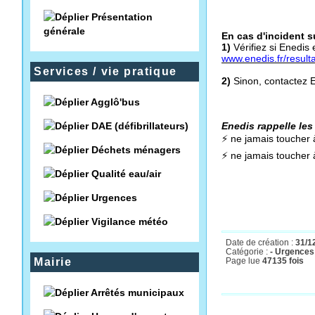
Présentation
générale
En cas d'incident su
1)
Vérifiez si Enedis
www.enedis.fr/resulta
Services / vie pratique
2)
Sinon, contactez 
Agglô'bus
DAE (défibrillateurs)
Enedis rappelle les
⚡️
ne jamais toucher à
Déchets ménagers
⚡️
ne jamais toucher à
Qualité eau/air
Urgences
Vigilance météo
Date de création :
31/1
Catégorie :
- Urgences
Mairie
Page lue
47135 fois
Arrêtés municipaux