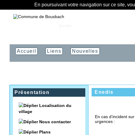
En poursuivant votre navigation sur ce site, vo
Vous êtes ici :
Accueil
»
Enedis
Accueil
Liens
Nouvelles
Enedis
Présentation
Localisation du
village
En cas d’incident su
urgences :
Nous contacter
Plans