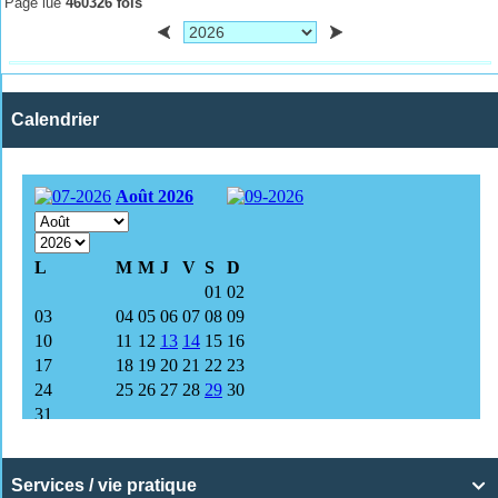
Page lue
460326 fois
Calendrier
Services / vie pratique
