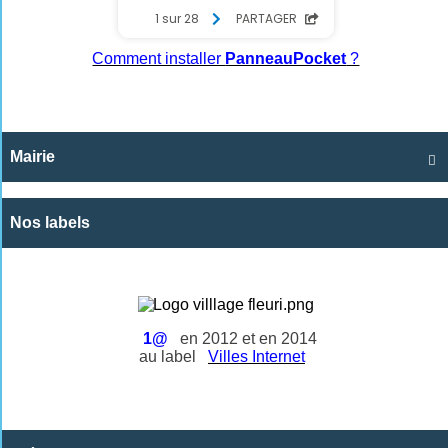
Comment installer
PanneauPocket
?
Mairie

Nos labels
1@
en 2012 et en 2014
au label
Villes Internet