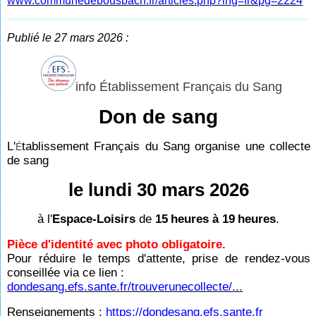
www.communedebousbach.fr/articles.php?lng=fr&pg=2224
Publié le 27 mars 2026 :
info Établissement Français du Sang
Don de sang
L'
tablissement Français du Sang organise une collecte
É
de sang
le lundi 30 mars 2026
à l'
Espace-Loisirs
de
15
heures à 19
heures
.
Pièce d'identité avec photo obligatoire
.
Pour réduire le temps d'attente, prise de rendez-vous
conseillée via ce lien :
dondesang.efs.sante.fr/trouverunecollecte/...
Renseignements :
https://dondesang.efs.sante.fr