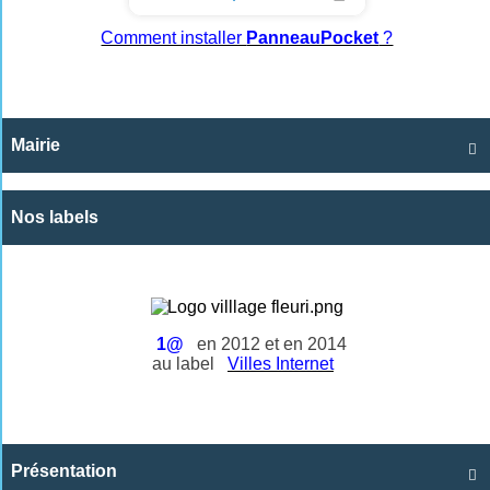
Comment installer
PanneauPocket
?
Mairie

Nos labels
1@
en 2012 et en 2014
au label
Villes Internet
Présentation
