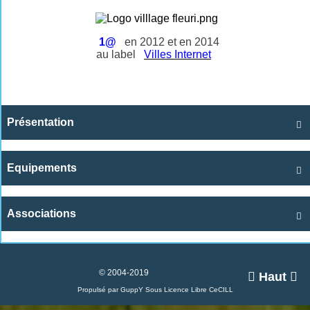
1@
en 2012 et en 2014
au label
Villes Internet
Présentation

Equipements

Associations

© 2004-2019

Haut

Propulsé par GuppY
Sous Licence Libre CeCILL