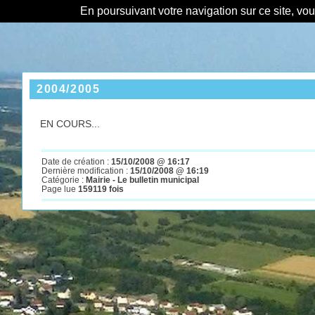
En poursuivant votre navigation sur ce site, vo
2004/2005
EN COURS...
Date de création :
15/10/2008 @ 16:17
Dernière modification :
15/10/2008 @ 16:19
Catégorie :
Mairie - Le bulletin municipal
Page lue
159119 fois