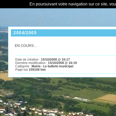
En poursuivant votre navigation sur ce site, vo
2004/2005
EN COURS...
Date de création :
15/10/2008 @ 16:17
Dernière modification :
15/10/2008 @ 16:19
Catégorie :
Mairie - Le bulletin municipal
Page lue
159108 fois