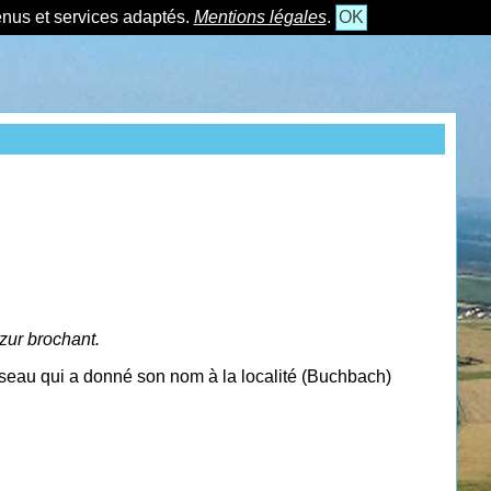
tenus et services adaptés.
Mentions légales
.
OK
zur brochant.
sseau qui a donné son nom à la localité (Buchbach)