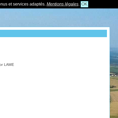
tenus et services adaptés.
Mentions légales
.
OK
 Victor LAME