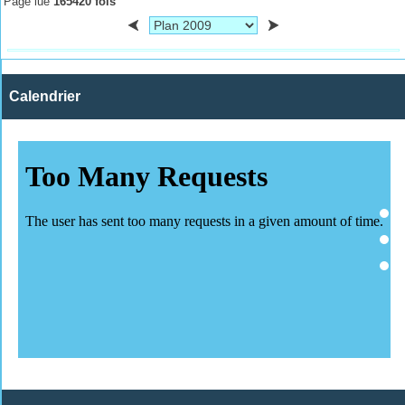
Page lue
165420 fois
Calendrier