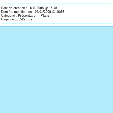
Date de création :
11/11/2008 @ 15:48
Dernière modification :
09/01/2009 @ 16:58
Catégorie :
Présentation - Plans
Page lue
165527 fois