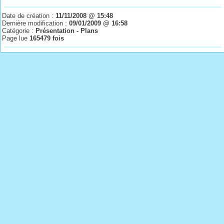
Date de création :
11/11/2008 @ 15:48
Dernière modification :
09/01/2009 @ 16:58
Catégorie :
Présentation - Plans
Page lue
165479 fois