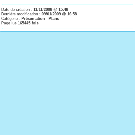
Date de création :
11/11/2008 @ 15:48
Dernière modification :
09/01/2009 @ 16:58
Catégorie :
Présentation - Plans
Page lue
165445 fois