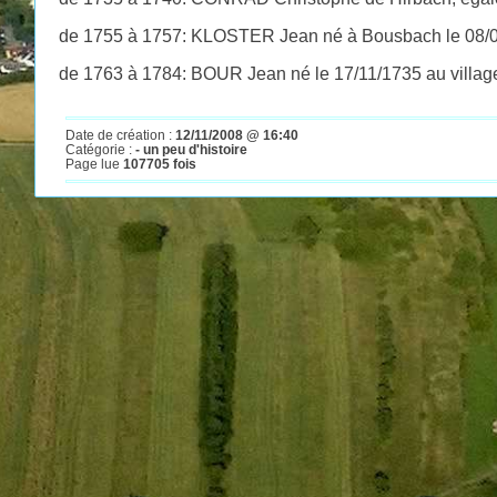
de 1755 à 1757: KLOSTER Jean né à Bousbach le 08/03/
de 1763 à 1784: BOUR Jean né le 17/11/1735 au villag
Date de création :
12/11/2008 @ 16:40
Catégorie :
- un peu d'histoire
Page lue
107705 fois