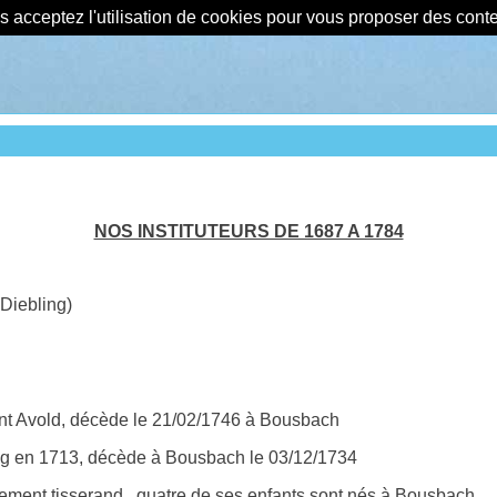
us acceptez l'utilisation de cookies pour vous proposer des con
NOS INSTITUTEURS DE 1687 A 1784
 Diebling)
nt Avold, décède le 21/02/1746 à Bousbach
ng en 1713, décède à Bousbach le 03/12/1734
ment tisserand, quatre de ses enfants sont nés à Bousbach