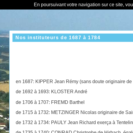
En poursuivant votre navigation sur ce site, vo
Nos instituteurs de 1687 à 1784
en 1687: KIPPER Jean
Rémy
(sans doute originaire de
de 1692 à 1693: KLOSTER André
de 1706 à 1707: FREMD Barthel
de 1715 à 1732: METZINGER Nicolas originaire de Sai
de 1732 à 1734: PAULY Jean Richard exerça à Tenteli
de 1735 à 1740: CONRAD Christophe de Hirbach, égale