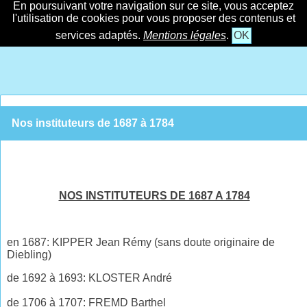
En poursuivant votre navigation sur ce site, vous acceptez
l'utilisation de cookies pour vous proposer des contenus et
services adaptés.
Mentions légales
.
OK
Nos instituteurs de 1687 à 1784
NOS INSTITUTEURS DE 1687 A 1784
en 1687: KIPPER Jean
Rémy
(sans doute originaire de
Diebling)
de 1692 à 1693: KLOSTER André
de 1706 à 1707: FREMD Barthel