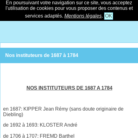
En poursuivant votre navigation sur ce site, vous acceptez
l'utilisation de cookies pour vous proposer des contenus et
services adaptés.
Mentions légales
.
OK
Nos instituteurs de 1687 à 1784
NOS INSTITUTEURS DE 1687 A 1784
en 1687: KIPPER Jean
Rémy
(sans doute originaire de
Diebling)
de 1692 à 1693: KLOSTER André
de 1706 à 1707: FREMD Barthel