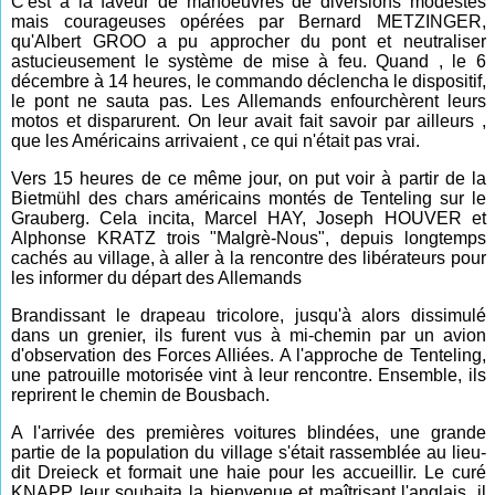
C'est à la faveur de manoeuvres de diversions modestes
mais courageuses opérées par Bernard METZINGER,
qu'Albert GROO a pu approcher du pont et neutraliser
astucieusement le système de mise à feu. Quand , le 6
décembre à 14 heures, le commando déclencha le dispositif,
le pont ne sauta pas. Les Allemands enfourchèrent leurs
motos et disparurent. On leur avait fait savoir par ailleurs ,
que les Américains arrivaient , ce qui n'était pas vrai.
Vers 15 heures de ce même jour, on put voir à partir de la
Bietmühl des chars américains montés de Tenteling sur le
Grauberg. Cela incita, Marcel HAY, Joseph HOUVER et
Alphonse KRATZ trois "Malgrè-Nous", depuis longtemps
cachés au village, à aller à la rencontre des libérateurs pour
les informer du départ des Allemands
Brandissant le drapeau tricolore, jusqu'à alors dissimulé
dans un grenier, ils furent vus à mi-chemin par un avion
d'observation des Forces Alliées. A l'approche de Tenteling,
une patrouille motorisée vint à leur rencontre. Ensemble, ils
reprirent le chemin de Bousbach.
A l'arrivée des premières voitures blindées, une grande
partie de la population du village s'était rassemblée au lieu-
dit Dreieck et formait une haie pour les accueillir. Le curé
KNAPP leur souhaita la bienvenue et maîtrisant l'anglais, il