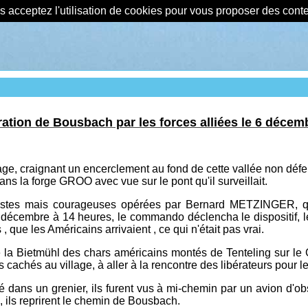
us acceptez l'utilisation de cookies pour vous proposer des con
ration de Bousbach par les forces alliées le 6 décem
lage, craignant un encerclement au fond de cette vallée non dé
 dans la forge GROO avec vue sur le pont qu'il surveillait.
estes mais courageuses opérées par Bernard METZINGER, qu
 décembre à 14 heures, le commando déclencha le dispositif, l
 , que les Américains arrivaient , ce qui n'était pas vrai.
de la Bietmühl des chars américains montés de Tenteling sur 
achés au village, à aller à la rencontre des libérateurs pour l
lé dans un grenier, ils furent vus à mi-chemin par un avion d'ob
, ils reprirent le chemin de Bousbach.