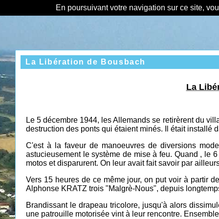
En poursuivant votre navigation sur ce site, vo
La Libération de Bousbach
La Libé
Le 5 décembre 1944, les Allemands se retirèrent du vil
destruction des ponts qui étaient minés. Il était installé
C'est à la faveur de manoeuvres de diversions mod
astucieusement le système de mise à feu. Quand , le 6
motos et disparurent. On leur avait fait savoir par ailleurs
Vers 15 heures de ce même jour, on put voir à partir 
Alphonse KRATZ trois "Malgrè-Nous", depuis longtemps c
Brandissant le drapeau tricolore, jusqu'à alors dissimu
une patrouille motorisée vint à leur rencontre. Ensemble