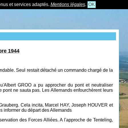
tenus et services adaptés.
Mentions légales
.
OK
bre 1944
fendable. Seul restait détaché un commando chargé de la
'Albert GROO a pu approcher du pont et neutraliser
e pont ne sauta pas. Les Allemands enfourchèrent leurs
le Grauberg. Cela incita, Marcel HAY, Joseph HOUVER et
es informer du départ des Allemands
servation des Forces Alliées. A l'approche de Tenteling,