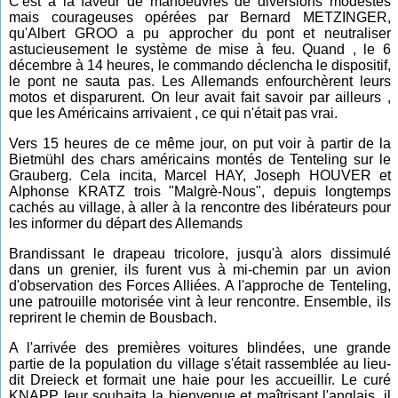
C'est à la faveur de manoeuvres de diversions modestes
mais courageuses opérées par Bernard METZINGER,
qu'Albert GROO a pu approcher du pont et neutraliser
astucieusement le système de mise à feu. Quand , le 6
décembre à 14 heures, le commando déclencha le dispositif,
le pont ne sauta pas. Les Allemands enfourchèrent leurs
motos et disparurent. On leur avait fait savoir par ailleurs ,
que les Américains arrivaient , ce qui n'était pas vrai.
Vers 15 heures de ce même jour, on put voir à partir de la
Bietmühl des chars américains montés de Tenteling sur le
Grauberg. Cela incita, Marcel HAY, Joseph HOUVER et
Alphonse KRATZ trois "Malgrè-Nous", depuis longtemps
cachés au village, à aller à la rencontre des libérateurs pour
les informer du départ des Allemands
Brandissant le drapeau tricolore, jusqu'à alors dissimulé
dans un grenier, ils furent vus à mi-chemin par un avion
d'observation des Forces Alliées. A l'approche de Tenteling,
une patrouille motorisée vint à leur rencontre. Ensemble, ils
reprirent le chemin de Bousbach.
A l'arrivée des premières voitures blindées, une grande
partie de la population du village s'était rassemblée au lieu-
dit Dreieck et formait une haie pour les accueillir. Le curé
KNAPP leur souhaita la bienvenue et maîtrisant l'anglais, il